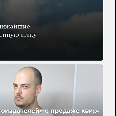
ближайшие
енную атаку
гоиздателей» о продаже квир-