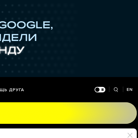
EN
ЩЬ ДРУГА