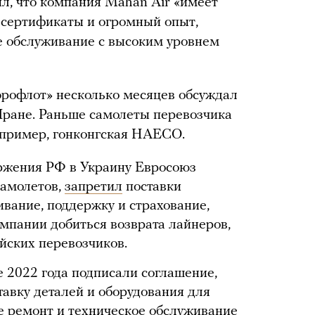
л, что компания Mahan Air «имеет
 сертификаты и огромный опыт,
е обслуживание с высоким уровнем
эрофлот» несколько месяцев обсуждал
Иране. Раньше самолеты перевозчика
апример, гонконгская HAECO.
ржения РФ в Украину Евросоюз
самолетов,
запретил
поставки
ивание, поддержку и страхование,
омпании добиться возврата лайнеров,
йских перевозчиков.
е 2022 года подписали соглашение,
тавку деталей и оборудования для
же ремонт и техническое обслуживание