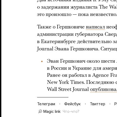
Два источника издания Itʼs My Ci
о задержании журналиста The Wall 
это произошло — пока неизвестно
Также о Гершковиче
написал
неоф
администрации губернатора Сверд
в Екатеринбурге действительно з
Journal Эвана Гершковича. Ситуац
Эван Гершкович около шести 
в России и Украине для америк
Ранее он работал в Agence Fr
New York Times. Последнюю с
Wall Street Journal
опубликова
Телеграм
Фейсбук
Твиттер
P
Magic link
Что-что?