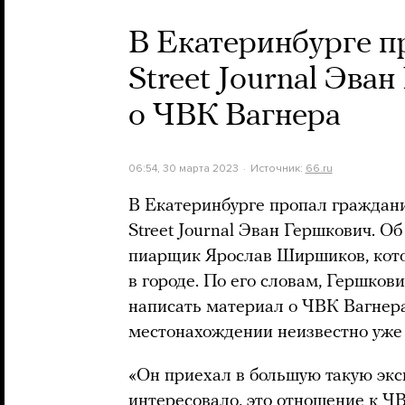
В Екатеринбурге п
Street Journal Эва
о ЧВК Вагнера
06:54, 30 марта 2023
Источник:
66.ru
В Екатеринбурге пропал граждан
Street Journal Эван Гершкович. О
пиарщик Ярослав Ширшиков, кот
в городе. По его словам, Гершков
написать материал о ЧВК Вагнера
местонахождении неизвестно уже 
«Он приехал в большую такую экс
интересовало, это отношение к Ч