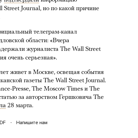
ty
подтвердили
информацию
Street Journal, но по какой причине
.
ициальный телеграм-канал
ловской области: «Вчера
адержали журналиста The Wall Street
ия очень серьезная».
лет живет в Москве, освещая события
анской газеты The Wall Street Journal.
ance-Presse, The Moscow Times и The
татью за авторством Гершковича The
ла
28 марта.
DF
Напишите нам