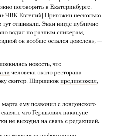
ожно поговорить в Екатеринбурге.
ль ЧВК Евгений] Пригожин несколько
о тут отшивали. Эван нигде публично
уарно водил по разным спикерам,
ездкой он вообще остался доволен», —
оявилась новость, что
али
человека около ресторана
олову свитер. Ширшиков
предположил
,
 марта ему позвонил с лондонского
 сказал, что Гершкович накануне
тки не выходил на связь с редакцией.