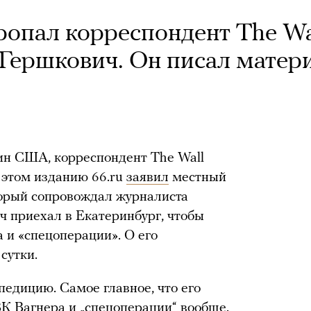
ропал корреспондент The Wa
н Гершкович. Он писал матер
ин США, корреспондент The Wall
б этом изданию 66.ru
заявил
местный
орый сопровождал журналиста
ич приехал в Екатеринбург, чтобы
 и «спецоперации». О его
сутки.
педицию. Самое главное, что его
ВК Вагнера и „спецоперации“ вообще.