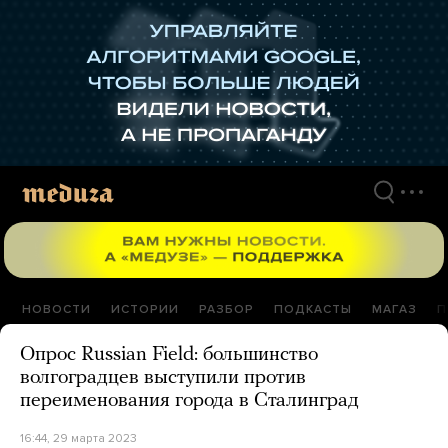
Перейти
к
материалам
НОВОСТИ
ИСТОРИИ
РАЗБОР
ПОДКАСТЫ
МАГАЗ
П
Опрос Russian Field: большинство
волгоградцев выступили против
переименования города в Сталинград
16:44, 29 марта 2023