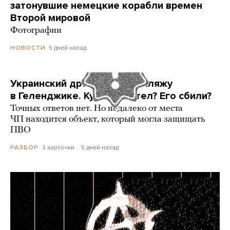
затонувшие немецкие корабли времен
Второй мировой
Фотографии
5 дней назад
НОВОСТИ
Украинский дрон попал по пляжу
в Геленджике. Куда он летел? Его сбили?
Точных ответов нет. Но недалеко от места
ЧП находится объект, который могла защищать
ПВО
3 карточки
5 дней назад
РАЗБОР