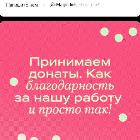
Magic link
Что-что?
Напишите нам