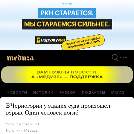
Перейти
к
материалам
НОВОСТИ
ИСТОРИИ
РАЗБОР
ПОДКАСТЫ
МАГАЗ
П
В Черногории у здания суда произошел
взрыв. Один человек погиб
12:22, 3 марта 2023
Источник:
Meduza