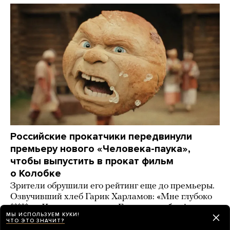
Российские прокатчики передвинули
премьеру нового «Человека-паука»,
чтобы выпустить в прокат фильм
о Колобке
Зрители обрушили его рейтинг еще до премьеры.
Озвучивший хлеб Гарик Харламов: «Мне глубоко
***** на Человека-паука, я Бэтмена люблю!»
МЫ ИСПОЛЬЗУЕМ КУКИ!
ЧТО ЭТО ЗНАЧИТ?
2 дня назад
ИСТОРИИ