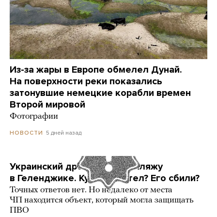
Из-за жары в Европе обмелел Дунай.
На поверхности реки показались
затонувшие немецкие корабли времен
Второй мировой
Фотографии
5 дней назад
НОВОСТИ
Украинский дрон попал по пляжу
в Геленджике. Куда он летел? Его сбили?
Точных ответов нет. Но недалеко от места
ЧП находится объект, который могла защищать
ПВО