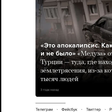
«Это апокалипсис. Ка
и не было»
«Медуза» о
Турции — туда, где нах
землетрясения, из-за к
тысяч людей
3 года назад
Телеграм
Фейсбук
Твиттер
P