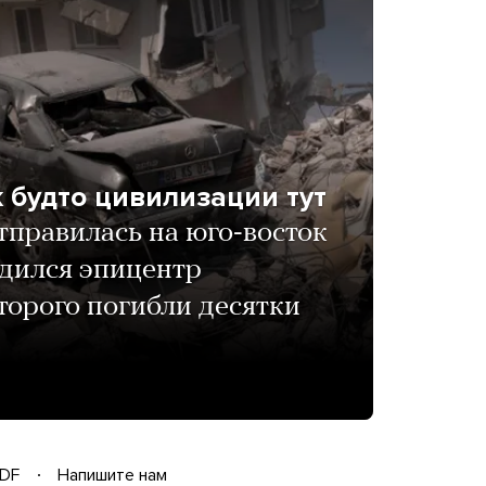
к будто цивилизации тут
тправилась на юго-восток
одился эпицентр
оторого погибли десятки
DF
Напишите нам