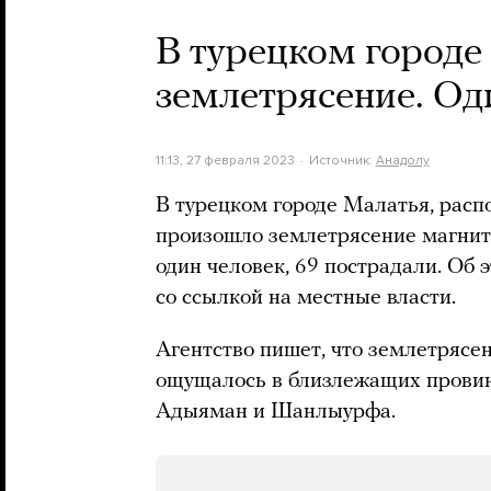
В турецком городе
землетрясение. Од
11:13, 27 февраля 2023
Источник:
Анадолу
В турецком городе Малатья, расп
произошло землетрясение магнитуд
один человек, 69 пострадали. Об 
со ссылкой на местные власти.
Агентство пишет, что землетрясе
ощущалось в близлежащих провин
Адыяман и Шанлыурфа.