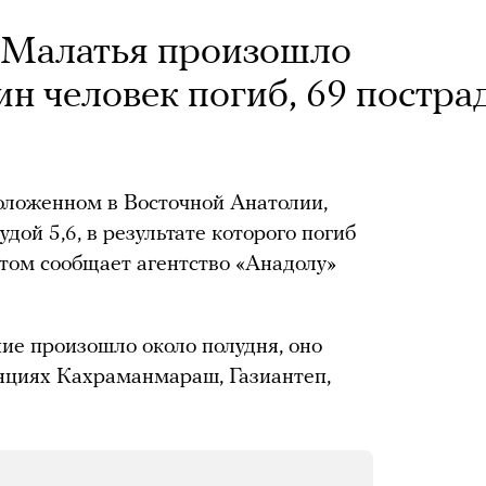
 Малатья произошло
ин человек погиб, 69 постра
оложенном в Восточной Анатолии,
ой 5,6, в результате которого погиб
этом сообщает агентство «Анадолу»
ние произошло около полудня, оно
циях Кахраманмараш, Газиантеп,