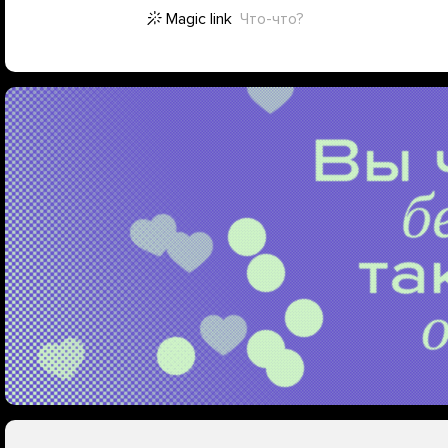
Magic link
Что-что?