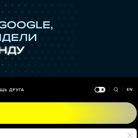
EN
ЩЬ ДРУГА