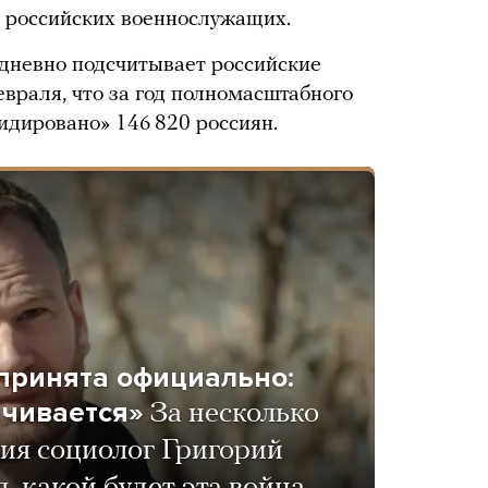
7 российских военнослужащих.
дневно подсчитывает российские
враля, что за год полномасштабного
идировано» 146 820 россиян.
принята официально:
нчивается»
За несколько
ия социолог Григорий