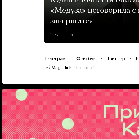
Юдин в точности описал,
«Медуза» поговорила с 
завершится
3 года назад
Телеграм
Фейсбук
Твиттер
P
Magic link
Что-что?