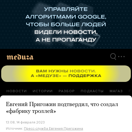
Перейти
к
материалам
НОВОСТИ
ИСТОРИИ
РАЗБОР
ПОДКАСТЫ
МАГАЗ
П
Евгений Пригожин подтвердил, что создал
«фабрику троллей»
13:08, 14 февраля 2023
Источник:
Пресс-служба Евгения Пригожина