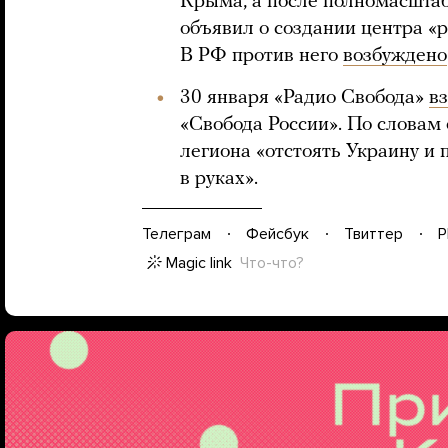
Крыма, а после полномасшта
объявил о создании центра «
В РФ против него
возбуждено
30 января «Радио Свобода»
в
«Свобода России». По словам 
легиона «отстоять Украину и 
в руках».
Телеграм
Фейсбук
Твиттер
P
Magic link
Что-что?