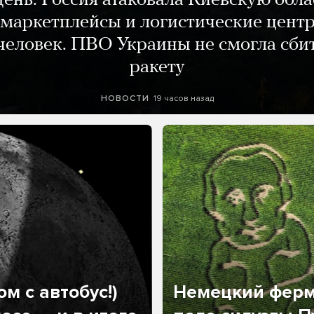
день. Россия атаковала Киевскую обла
маркетплейсы и логистические цент
человек. ПВО Украины не смогла сби
ракету
19 часов назад
НОВОСТИ
м с автобус!)
Немецкий ферм