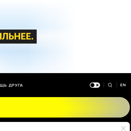
EN
ЩЬ ДРУГА