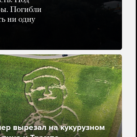
сть. Под
ры. Погибли
ть ни одну
ер вырезал на кукурузном