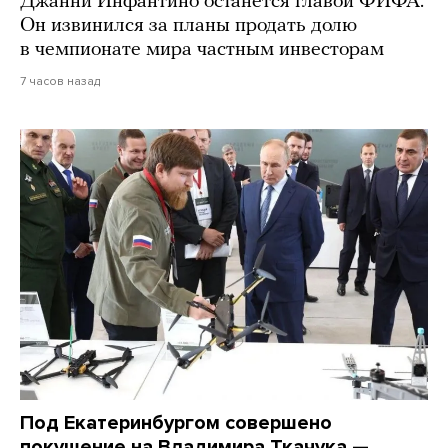
Джанни Инфантино останется главой ФИФА.
Он извинился за планы продать долю
в чемпионате мира частным инвесторам
7 часов назад
Под Екатеринбургом совершено
покушение на Владимира Ткачука —