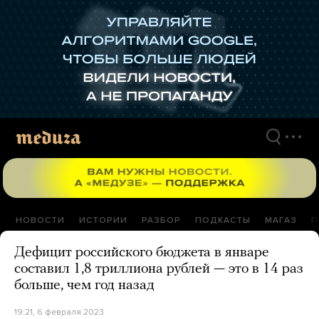
Перейти
к
материалам
НОВОСТИ
ИСТОРИИ
РАЗБОР
ПОДКАСТЫ
МАГАЗ
П
Дефицит российского бюджета в январе
составил 1,8 триллиона рублей — это в 14 раз
больше, чем год назад
19:21, 6 февраля 2023