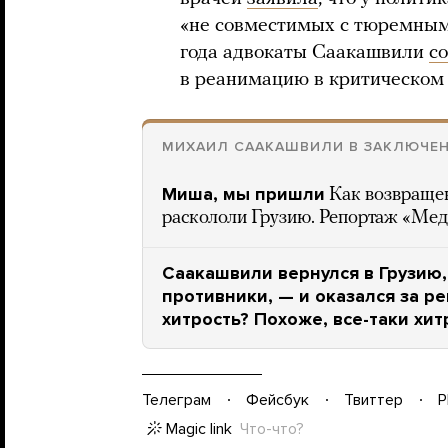
«не совместимых с тюремным
года адвокаты Саакашвили
с
в реанимацию в критическом 
МИХАИЛ СААКАШВИЛИ В ЗАКЛЮЧЕ
Миша, мы пришли
Как возвраще
раскололи Грузию. Репортаж «Ме
Саакашвили вернулся в Грузию,
противники, — и оказался за ре
хитрость? Похоже, все-таки хит
Телеграм
Фейсбук
Твиттер
P
Magic link
Что-что?