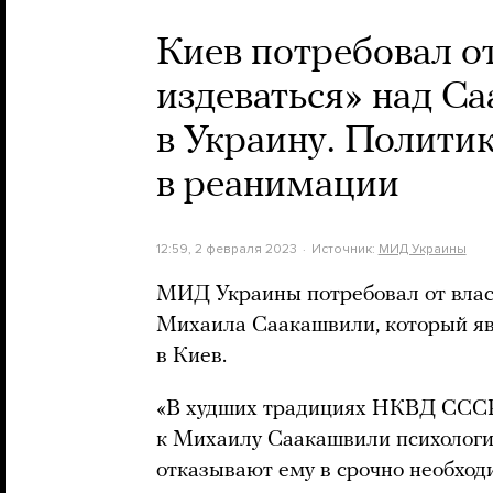
Киев потребовал от
издеваться» над Са
в Украину. Политик
в реанимации
12:59, 2 февраля 2023
Источник:
МИД Украины
МИД Украины потребовал от влас
Михаила Саакашвили, который яв
в Киев.
«В худших традициях НКВД СССР
к Михаилу Саакашвили психологи
отказывают ему в срочно необхо