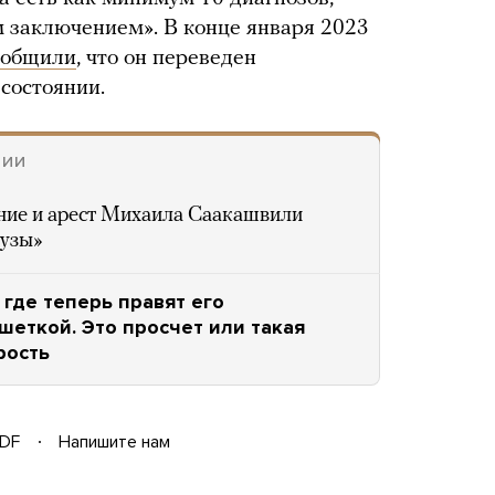
 заключением». В конце января 2023
ообщили
, что он переведен
состоянии.
НИИ
ние и арест Михаила Саакашвили
дузы»
 где теперь правят его
шеткой. Это просчет или такая
рость
DF
Напишите нам