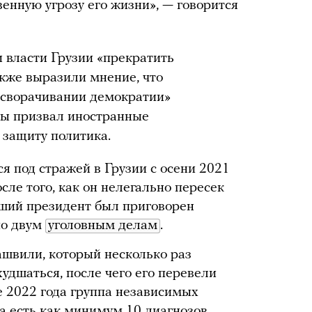
енную угрозу его жизни», — говорится
 власти Грузии «прекратить
акже выразили мнение, что
«сворачивании демократии»
ны призвал иностранные
 защиту политика.
 под стражей в Грузии с осени 2021
сле того, как он нелегально пересек
вший президент был приговорен
по двум
уголовным делам
.
швили, который несколько раз
худшаться, после чего его перевели
е 2022 года группа независимых
ка есть как минимум 10 диагнозов,