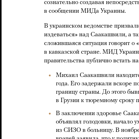
сознательно создавая непосредств
в сообщении МИДа Украины.
В украинском ведомстве призвали
издеваться» над Саакашвили, а т
сложившаяся ситуация говорит о 
в кавказской стране. МИД Украи
правительства публично встать на
Михаил Саакашвили находится
года. Его задержали вскоре по
границу страны. До этого бы
в Грузии к тюремному сроку 
В заключении здоровье Саака
объявлял голодовки, начало у
из СИЗО в больницу. В ноябр
врачей
заявила
, что у полити