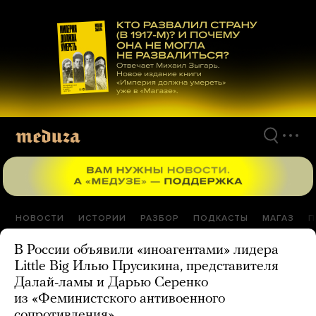
Перейти
к
материалам
НОВОСТИ
ИСТОРИИ
РАЗБОР
ПОДКАСТЫ
МАГАЗ
П
В России объявили «иноагентами» лидера
Little Big Илью Прусикина, представителя
Далай-ламы и Дарью Серенко
из «Феминистского антивоенного
сопротивления»