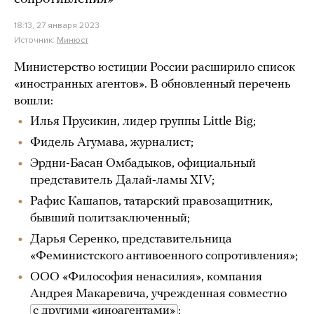
18:13, 27 января 2023
Источник:
Минюст
Министерство юстиции России расширило список
«иностранных агентов». В обновленный перечень
вошли:
Илья Прусикин, лидер группы Little Big;
Фидель Агумава, журналист;
Эрдни-Басан Омбадыков, официальный
представитель Далай-ламы XIV;
Рафис Кашапов, татарский правозащитник,
бывший политзаключенный;
Дарья Серенко, представительница
«Феминистского антивоенного сопротивления»;
ООО «Философия ненасилия», компания
Андрея Макаревича, учрежденная совместно
с другими «иноагентами»
;