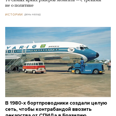
10 самых ярких рэперов момента — с треками
не о политике
день назад
ИСТОРИИ
В 1980-х бортпроводники создали целую
сеть, чтобы контрабандой ввозить
лекарства от СПИДа в Бразилию