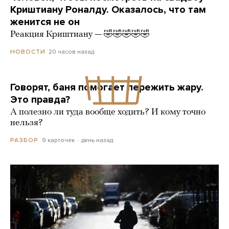
Криштиану Роналду. Оказалось, что там
женится не он
Реакция Криштиану — 🤣🤣🤣🤣🤣
20 часов назад
НОВОСТИ
Говорят, баня помогает пережить жару.
Это правда?
А полезно ли туда вообще ходить? И кому точно
нельзя?
9 карточек
день назад
РАЗБОР