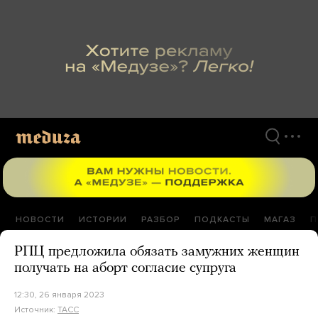
Перейти
к
материалам
НОВОСТИ
ИСТОРИИ
РАЗБОР
ПОДКАСТЫ
МАГАЗ
П
РПЦ предложила обязать замужних женщин
получать на аборт согласие супруга
12:30, 26 января 2023
Источник:
ТАСС