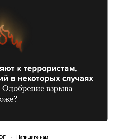
яют к террористам,
й в некоторых случаях
м
Одобрение взрыва
тоже?
DF
Напишите нам