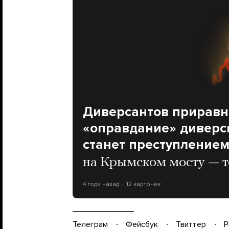
Диверсантов приравн
«оправдание» диверси
станет преступление
на Крымском мосту — 
4 года назад
12 карточек
Телеграм
Фейсбук
Твиттер
P