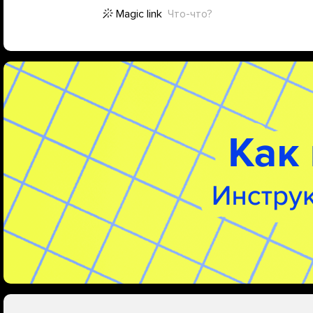
Magic link
Что-что?