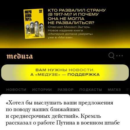
Перейти
к
материалам
НОВОСТИ
ИСТОРИИ
РАЗБОР
ПОДКАСТЫ
МАГАЗ
П
«Хотел бы выслушать ваши предложения
по поводу наших ближайших
и среднесрочных действий». Кремль
рассказал о работе Путина в военном штабе