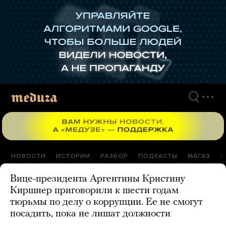
Перейти
к
материалам
НОВОСТИ
ИСТОРИИ
РАЗБОР
ПОДКАСТЫ
МАГАЗ
П
Вице-президента Аргентины Кристину
Киршнер приговорили к шести годам
тюрьмы по делу о коррупции. Ее не смогут
посадить, пока не лишат должности