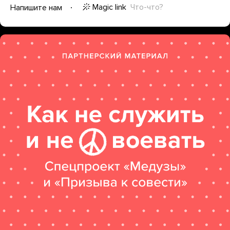
Magic link
Что-что?
Напишите нам