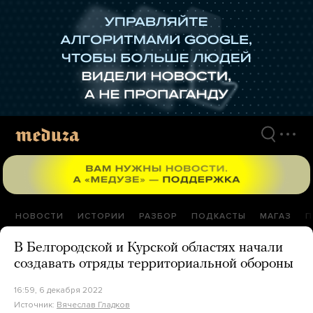
Перейти
к
материалам
НОВОСТИ
ИСТОРИИ
РАЗБОР
ПОДКАСТЫ
МАГАЗ
П
В Белгородской и Курской областях начали
создавать отряды территориальной обороны
16:59, 6 декабря 2022
Источник:
Вячеслав Гладков