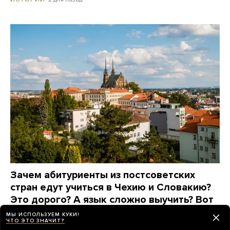
Зачем абитуриенты из постсоветских
стран едут учиться в Чехию и Словакию?
Это дорого? А язык сложно выучить? Вот
что говорят они сами
МЫ ИСПОЛЬЗУЕМ КУКИ!
ЧТО ЭТО ЗНАЧИТ?
6 дней назад
ПАРТНЕРСКИЙ МАТЕРИАЛ