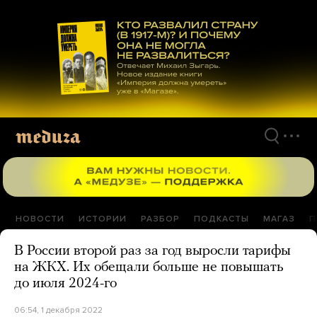
Перейти
к
материалам
НОВОСТИ
ИСТОРИИ
РАЗБОР
ПОДКАСТЫ
МАГАЗ
П
В России второй раз за год выросли тарифы
на ЖКХ. Их обещали больше не повышать
до июля 2024-го
06:54, 1 декабря 2022