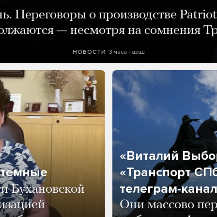
нь. Переговоры о производстве Patriot
олжаются — несмотря на сомнения Т
3 часа назад
НОВОСТИ
«Виталий Выбор
 темные
«Транспорт СПб
телеграм-канал
ги Бухановской
тизацией
Они массово пе