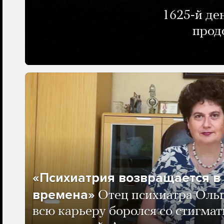
1625-й де
прод
«Психиатрия возвращается в
времена»
Отец психиатра Оль
всю карьеру боролся со стигма