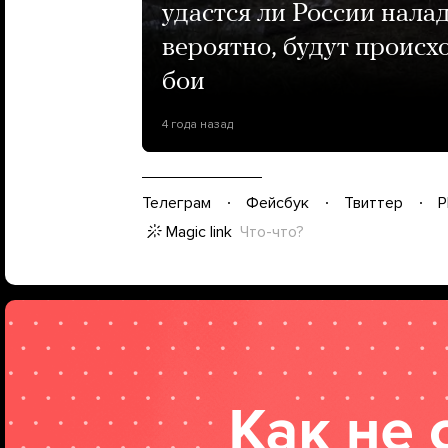
удастся ли России налад
вероятно, будут проис
бои
4 года назад
Телеграм
Фейсбук
Твиттер
P
Magic link
Что-что?