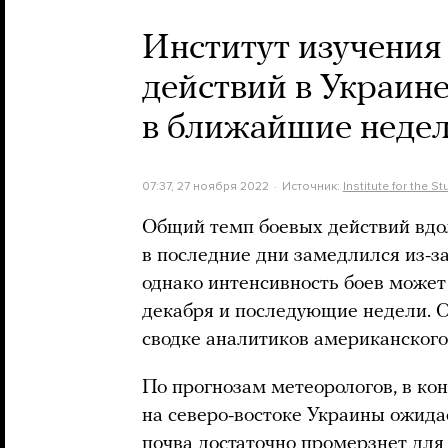
Институт изучения
действий в Украине
в ближайшие неде
07:37, 27 ноября 2022
Источник:
Institute for the S
Общий темп боевых действий вдо
в последние дни замедлился из-з
однако интенсивность боев может
декабря и последующие недели. О
сводке аналитиков американского
По прогнозам метеорологов, в ко
на северо-востоке Украины ожидае
почва достаточно промерзнет для