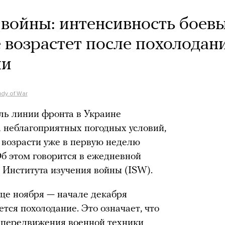
 войны: интенсивность боев
 возрастет после похолодан
ли
tudy of War
ль линии фронта в Украине
а неблагоприятных погодных условий,
 возрасти уже в первую неделю
б этом говорится в ежедневной
 Института изучения войны (ISW).
нце ноября — начале декабря
тся похолодание. Это означает, что
 передвижения военной техники