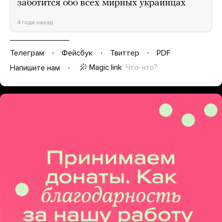
заботится обо всех мирных украинцах
4 года назад
Телеграм
Фейсбук
Твиттер
PDF
Magic link
Что-что?
Напишите нам