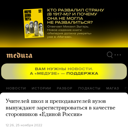
Перейти
к
материалам
НОВОСТИ
ИСТОРИИ
РАЗБОР
ПОДКАСТЫ
МАГАЗ
П
Учителей школ и преподавателей вузов
вынуждают зарегистрироваться в качестве
сторонников «Единой России»
12:26, 25 ноября 2022