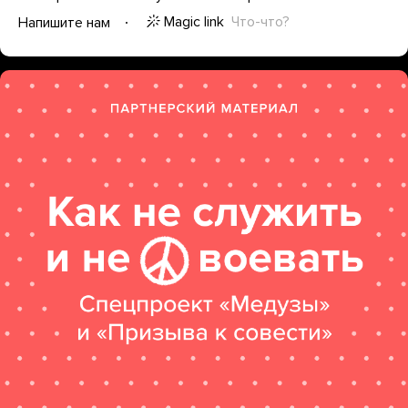
Magic link
Что-что?
Напишите нам