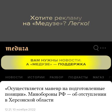
Перейти
к
материалам
НОВОСТИ
ИСТОРИИ
РАЗБОР
ПОДКАСТЫ
МАГАЗ
П
«Осуществляется маневр на подготовленные
позиции». Минобороны РФ — об отступлении
в Херсонской области
12:21, 10 ноября 2022