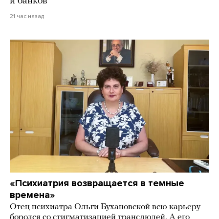
и банков
21 час назад
«Психиатрия возвращается в темные
времена»
Отец психиатра Ольги Бухановской всю карьеру
боролся со стигматизацией транслюдей. А его