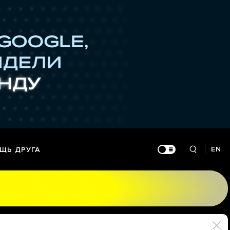
EN
ЩЬ ДРУГА