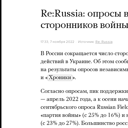
Re:Russia: опросы 
сторонников войн
17:33, 7 ноября 2022
Источник:
Re: Russia
В России сокращается число сто
действий в Украине. Об этом соо
на результаты опросов независи
и «
Хроники
».
Согласно опросам, пик поддержк
— апрель 2022 года, а к осени на
сентябрьского опроса Russian Fie
«партия войны» (с 25% до 16%) и
(с 23% до 27%). Большинство росс