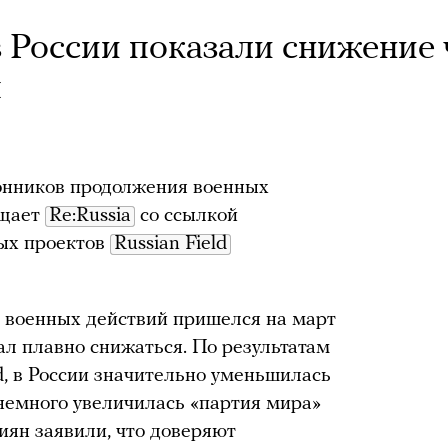
в России показали снижение
ы
ронников продолжения военных
бщает
Re:Russia
со ссылкой
мых проектов
Russian Field
и военных действий пришелся на март
чал плавно снижаться. По результатам
ld, в России значительно уменьшилась
 немного увеличилась «партия мира»
иян заявили, что доверяют