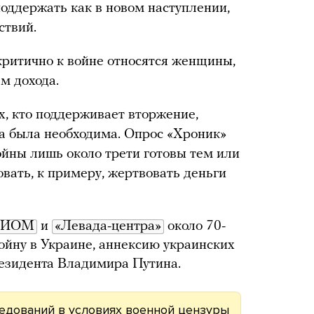
поддержать как в новом наступлении,
ствий.
 критично к войне относятся женщины,
м дохода.
ех, кто поддерживает вторжение,
на была необходима. Опрос «Хроник»
ойны лишь около трети готовы тем или
вать, к примеру, жертвовать деньги
ЦИОМ
и
«Левада-центра»
около 70-
йну в Украине, аннексию украинских
резидента Владимира Путина.
едований в условиях военной цензуры