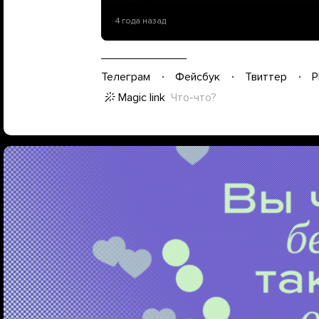
4 года назад
Телеграм
Фейсбук
Твиттер
P
Magic link
Что-что?