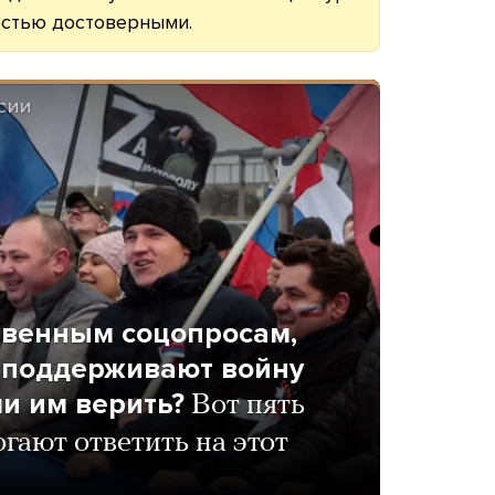
остью достоверными.
СИИ
твенным соцопросам,
 поддерживают войну
ли им верить?
Вот пять
гают ответить на этот