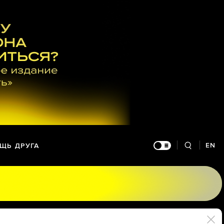
EN
ЩЬ ДРУГА