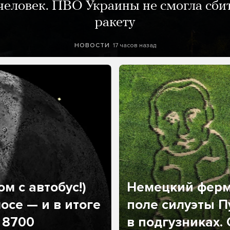
человек. ПВО Украины не смогла сби
ракету
17 часов назад
НОВОСТИ
м с автобус!)
Немецкий ферм
осе — и в итоге
поле силуэты П
 8700
в подгузниках.