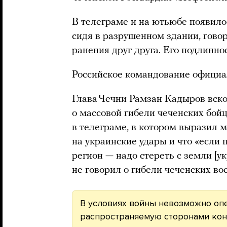
В телеграме и на ютьюбе появил
сидя в разрушенном здании, гово
ранения друг друга. Его подлинно
Российское командование официал
Глава Чечни Рамзан Кадыров вск
о массовой гибели чеченских бой
в телеграме, в котором выразил м
на украинские удары и что «если 
регион — надо стереть с земли [у
не говорил о гибели чеченских во
В условиях войны невозможно оп
распространяемую сторонами кон