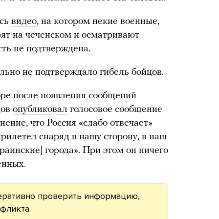
ось
видео
, на котором некие военные,
рят на чеченском и осматривают
сть не подтверждена.
ьно не подтверждало гибель бойцов.
оре после появления сообщений
цов
опубликовал
голосовое сообщение
нение, что Россия «слабо отвечает»
прилетел снаряд в нашу сторону, в наш
краинские] города». При этом он ничего
енных.
еративно проверить информацию,
фликта.