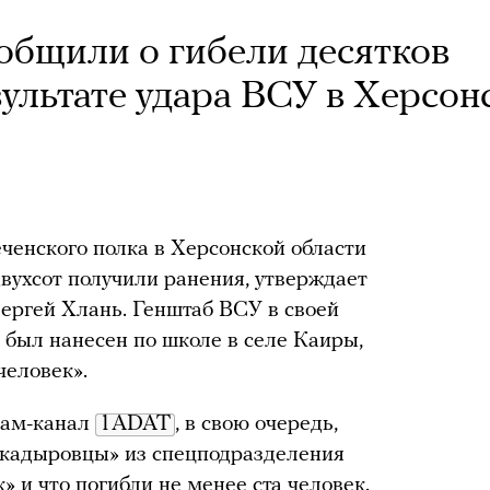
общили о гибели десятков
зультате удара ВСУ в Херсон
еченского полка в Херсонской области
двухсот получили ранения, утверждает
ергей Хлань. Генштаб ВСУ в своей
р был нанесен по школе в селе Каиры,
человек».
рам-канал
1ADAT
, в свою очередь,
 «кадыровцы» из спецподразделения
 и что погибли не менее ста человек.