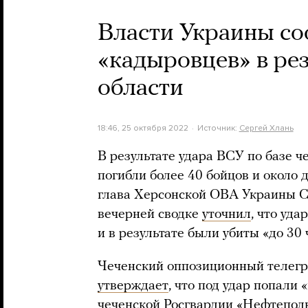
Власти Украины со
«кадыровцев» в ре
области
18:46, 25 октября 2022
Источник:
Сергей Хлань
В результате удара ВСУ по базе ч
погибли более 40 бойцов и около 
глава Херсонской ОВА Украины С
вечерней сводке
уточнил
, что уда
и в результате были убиты «до 30 
Чеченский оппозиционный телег
утверждает
, что под удар попали
чеченской Росгвардии «Нефтеполк»