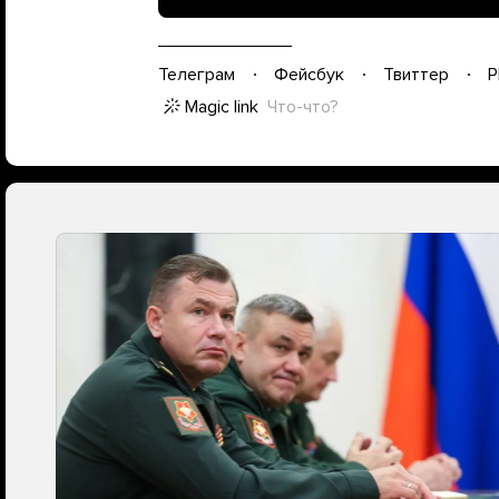
Телеграм
Фейсбук
Твиттер
P
Magic link
Что-что?