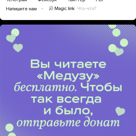
Magic link
Что-что?
Напишите нам