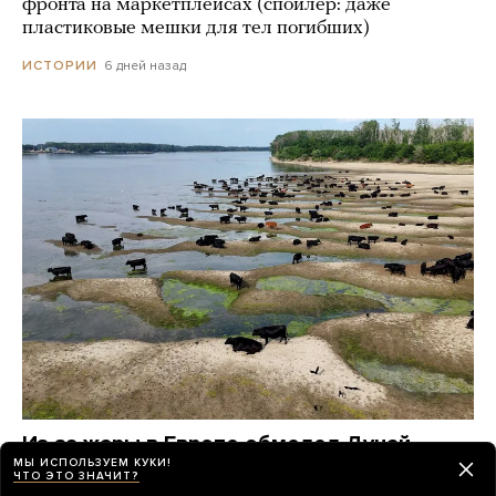
фронта на маркетплейсах (спойлер: даже
пластиковые мешки для тел погибших)
6 дней назад
ИСТОРИИ
Из-за жары в Европе обмелел Дунай.
МЫ ИСПОЛЬЗУЕМ КУКИ!
На поверхности реки показались
ЧТО ЭТО ЗНАЧИТ?