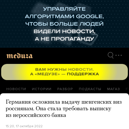
Перейти
к
материалам
НОВОСТИ
ИСТОРИИ
РАЗБОР
ПОДКАСТЫ
МАГАЗ
П
Германия осложнила выдачу шенгенских виз
россиянам. Она стала требовать выписку
из нероссийского банка
15:20, 17 октября 2022