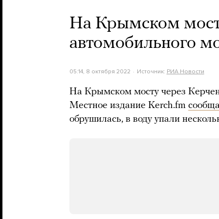
На Крымском мосту
автомобильного м
05:14, 8 октября 2022
Источник:
РИА Новости
На Крымском мосту через Керчен
Местное издание Kerch.fm
сообща
обрушилась, в воду упали несколь