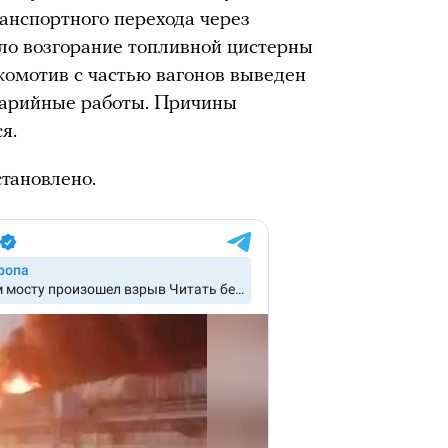
анспортного перехода через
ло возгорание топливной цистерны
окомотив с частью вагонов выведен
варийные работы. Причины
я.
тановлено.