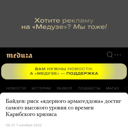
Перейти
к
материалам
НОВОСТИ
ИСТОРИИ
РАЗБОР
ПОДКАСТЫ
МАГАЗ
П
Байден: риск «ядерного армагеддона» достиг
самого высокого уровня со времен
Карибского кризиса
06:37, 7 октября 2022