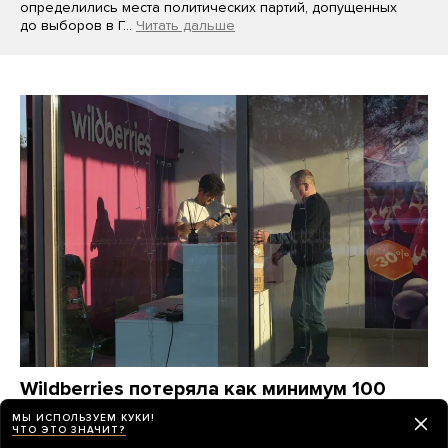
определились места политических партий, допущенных
до выборов в Г…
Читать дальше
Wildberries потеряла как минимум 100
миллиардов рублей от атак украинских
МЫ ИСПОЛЬЗУЕМ КУКИ!
ЧТО ЭТО ЗНАЧИТ?
дронов. Компания станет убыточной