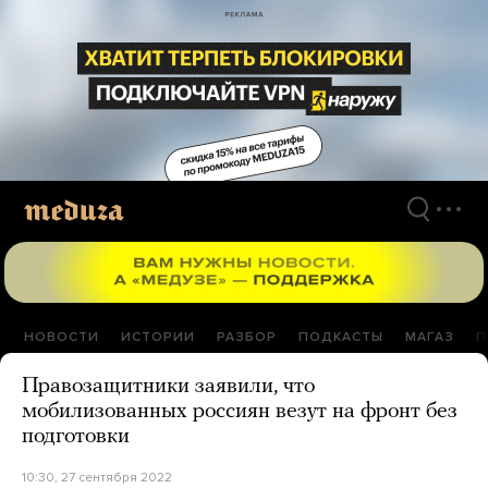
Перейти
к
материалам
НОВОСТИ
ИСТОРИИ
РАЗБОР
ПОДКАСТЫ
МАГАЗ
П
Правозащитники заявили, что
мобилизованных россиян везут на фронт без
подготовки
10:30, 27 сентября 2022