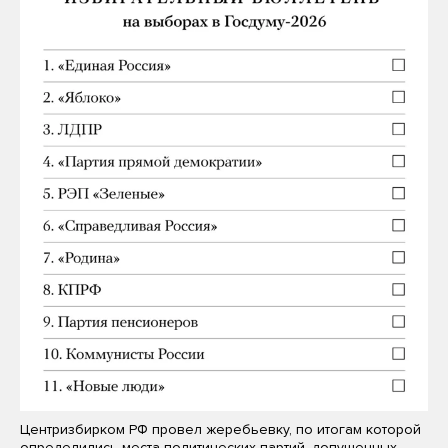
Центризбирком РФ провел жеребьевку, по итогам которой
определились места политических партий, допущенных