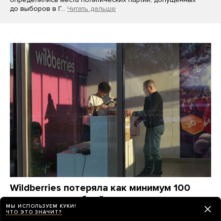
до выборов в Г…
Читать дальше
Wildberries потеряла как минимум 100
миллиардов рублей от атак украинских
МЫ ИСПОЛЬЗУЕМ КУКИ!
дронов. Компания станет убыточной
ЧТО ЭТО ЗНАЧИТ?