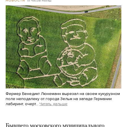
15 часов назад
НОВОСТИ
Фермер Бенедикт Люнеманн вырезал на своем кукурузном
поле неподалеку от города Зельм на западе Германии
лабиринт, очерт…
Читать дальше
Martin Meissner / AP / Scanpix / LETA
Бывшего московского муниципального