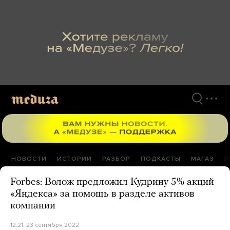
Перейти
к
материалам
НОВОСТИ
ИСТОРИИ
РАЗБОР
ПОДКАСТЫ
МАГАЗ
П
Forbes: Волож предложил Кудрину 5% акций
«Яндекса» за помощь в разделе активов
компании
12:21, 23 сентября 2022