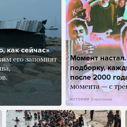
, как сейчас»
Момент настал
ким его запомнят
подборку, кажд
ва,
после 2000 год
ов.
момента — с тре
2 часа назад
ИСТОРИИ