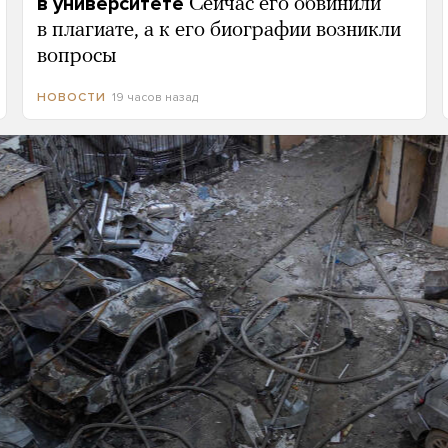
в университете
Сейчас его обвинили
в плагиате, а к его биографии возникли
вопросы
19 часов назад
НОВОСТИ