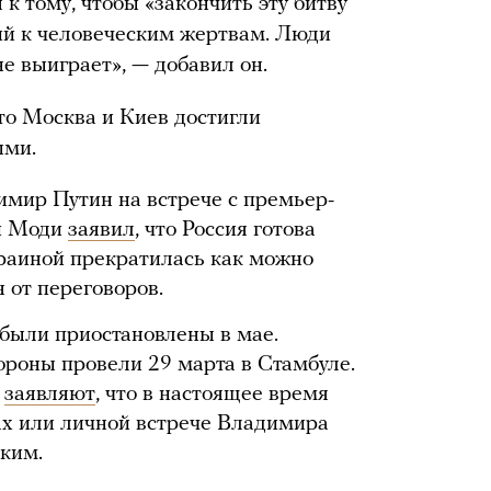
 к тому, чтобы «закончить эту битву
ий к человеческим жертвам. Люди
не выиграет», — добавил он.
то Москва и Киев достигли
ыми.
мир Путин на встрече с премьер-
й Моди
заявил
, что Россия готова
краиной прекратилась как можно
я от переговоров.
были приостановлены в мае.
роны провели 29 марта в Стамбуле.
ы
заявляют
, что в настоящее время
ах или личной встрече Владимира
ким.