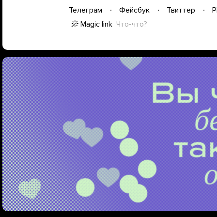
Телеграм
Фейсбук
Твиттер
P
Magic link
Что-что?