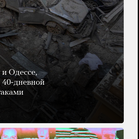
 и Одессе,
и 40-дневной
таками