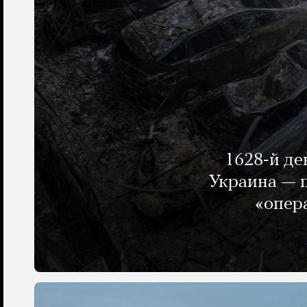
1628-й де
Украина — п
«опер