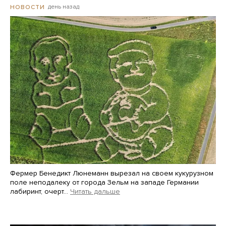
день назад
НОВОСТИ
Фермер Бенедикт Люнеманн вырезал на своем кукурузном
поле неподалеку от города Зельм на западе Германии
лабиринт, очерт…
Читать дальше
Martin Meissner / AP / Scanpix / LETA