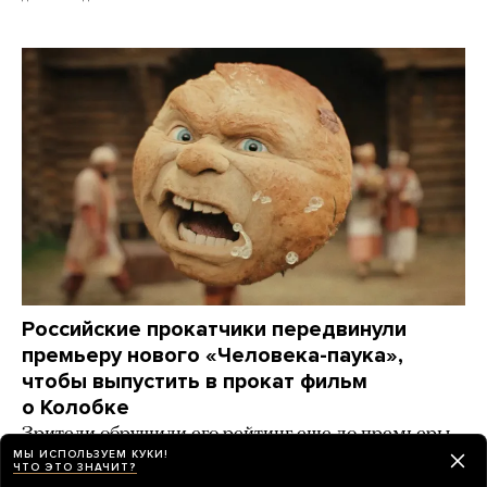
Российские прокатчики передвинули
премьеру нового «Человека-паука»,
чтобы выпустить в прокат фильм
о Колобке
Зрители обрушили его рейтинг еще до премьеры.
Озвучивший хлеб Гарик Харламов: «Мне глубоко
МЫ ИСПОЛЬЗУЕМ КУКИ!
ЧТО ЭТО ЗНАЧИТ?
***** на Человека-паука, я Бэтмена люблю!»