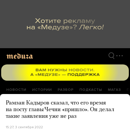
Перейти
к
материалам
НОВОСТИ
ИСТОРИИ
РАЗБОР
ПОДКАСТЫ
МАГАЗ
П
Рамзан Кадыров сказал, что его время
на посту главы Чечни «пришло». Он делал
такие заявления уже не раз
15:27, 3 сентября 2022