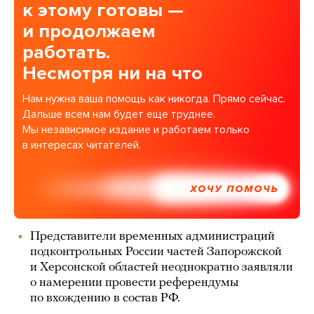
к этому готовы —
и продолжаем
работать.
Несмотря ни на что
Нам нужна ваша помощь как никогда. Прямо сейчас.
Дальше всем нам будет еще труднее.
Мы независимое издание и работаем только
в интересах читателей.
ХОЧУ ПОМОЧЬ
Представители временных администраций
подконтрольных России частей Запорожской
и Херсонской областей неоднократно заявляли
о намерении провести референдумы
по вхождению в состав РФ.