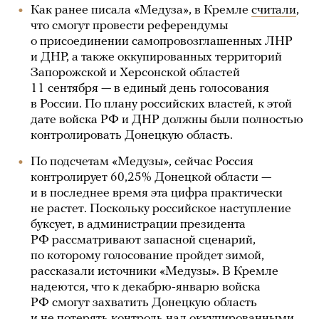
Как ранее писала «Медуза», в Кремле
считали
,
что смогут провести референдумы
о присоединении самопровозглашенных ЛНР
и ДНР, а также оккупированных территорий
Запорожской и Херсонской областей
11 сентября — в единый день голосования
в России. По плану российских властей, к этой
дате войска РФ и ДНР должны были полностью
контролировать Донецкую область.
По подсчетам «Медузы», сейчас Россия
контролирует 60,25% Донецкой области —
и в последнее время эта цифра практически
не растет. Поскольку российское наступление
буксует, в администрации президента
РФ рассматривают запасной сценарий,
по которому голосование пройдет зимой,
рассказали источники «Медузы». В Кремле
надеются, что к декабрю-январю войска
РФ смогут захватить Донецкую область
и не потерять контроль над оккупированными