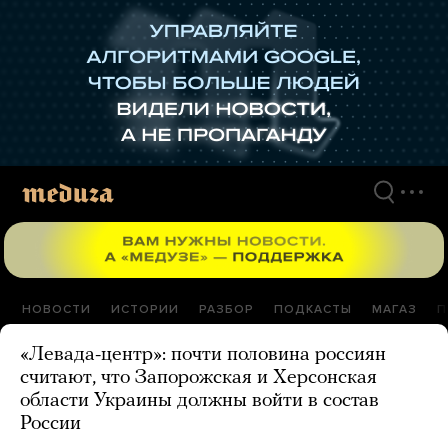
Перейти
к
материалам
НОВОСТИ
ИСТОРИИ
РАЗБОР
ПОДКАСТЫ
МАГАЗ
П
«Левада-центр»: почти половина россиян
считают, что Запорожская и Херсонская
области Украины должны войти в состав
России