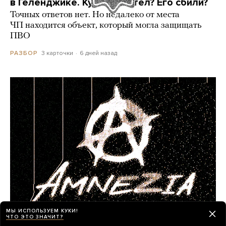
в Геленджике. Куда он летел? Его сбили?
Точных ответов нет. Но недалеко от места
ЧП находится объект, который могла защищать
ПВО
3 карточки
6 дней назад
РАЗБОР
МЫ ИСПОЛЬЗУЕМ КУКИ!
ЧТО ЭТО ЗНАЧИТ?
«Теоретически они могут заблокировать