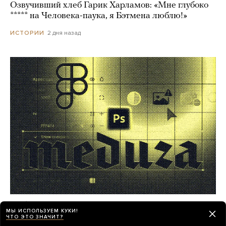
Озвучивший хлеб Гарик Харламов: «Мне глубоко
***** на Человека-паука, я Бэтмена люблю!»
2 дня назад
ИСТОРИИ
Работа в «Медузе»! Мы ищем
МЫ ИСПОЛЬЗУЕМ КУКИ!
фоторедактора
ЧТО ЭТО ЗНАЧИТ?