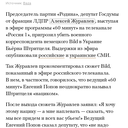
Источник:
Baza
Председатель партии «Родина», депутат Госдумы
от фракции ЛДПР
Алексей Журавлев
, выступая
в эфире программы «60 минут» на телеканале
«Россия 1», пригрозил убить военного
корреспондента немецкого Bild в Украине
Бьёрна Штритцеля. Выдержки из эфира
опубликовали
российские
и
украинские
СМИ.
Так Журавлев прокомментировал сюжет Bild,
показанный в эфире российского телеканала.
В нем, в частности, говорилось, что ведущий «60
минут» Евгений Попов неоднократно называл
Штритцеля «нациком».
После выхода сюжета Журавлев заявил: «Я хочу
этому нацику — а мне наплевать — сказать, что
мы все придем и всех вас убьем!» Ведущий
Евгений Попов сказал депутату, что «не надо