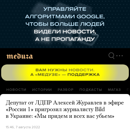
Перейти
к
материалам
НОВОСТИ
ИСТОРИИ
РАЗБОР
ПОДКАСТЫ
МАГАЗ
П
Депутат от ЛДПР Алексей Журавлев в эфире
«России 1» пригрозил журналисту Bild
в Украине: «Мы придем и всех вас убьем»
15:46, 7 августа 2022