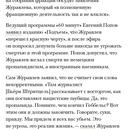
на собрании фракции обсудят заявления
Журавлева, который «в полноценную
фракционную деятельность так и не влился».
Ведущий программы «60 минут» Евгений Попов
заявил
изданию «Подъем», что Журавлев
«перешел красную черту», и после эфира
он попросил депутата больше никогда не угрожать
смертью в этой программе. Попов допустил, что
Журавлев желал смерти не немецким
пропагандистам, а иностранным наемникам.
Сам Журавлев заявил, что не считает свои слова
некорректными. «Там журналист
[Бьёрн Штритцель] рассказывает с восторгом, как
они поставляют нацистские гаубицы. Да, это
пропаганда. Помните, чем кончил Геббельс? Вот
этим они и должны закончить. Говорите, суки,
правду. Мы придем и всех вас убьем. Это
не угроза, это реалии жизни», —
сказал
Журавлев