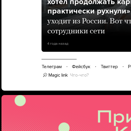
хотел продолжать кар
практически рухнули»
уходит из России. Вот ч
сотрудники сети
4 года назад
Телеграм
Фейсбук
Твиттер
P
Magic link
Что-что?