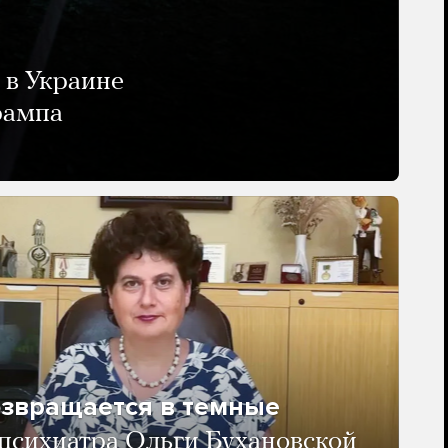
 в Украине
рампа
озвращается в темные
психиатра Ольги Бухановской