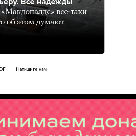
ьеру. Все надежды
«Макдоналдс» все-таки
то об этом думают
DF
Напишите нам