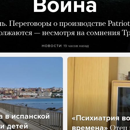
Война
нь. Переговоры о производстве Patriot
олжаются — несмотря на сомнения Т
19 часов назад
НОВОСТИ
а в испанской
«Психиатрия в
и детей
времена»
Отец 