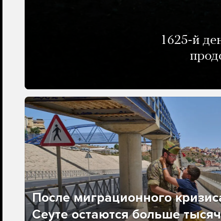
1625-й де
прод
После миграционного кризис
Сеуте остаются больше тысяч