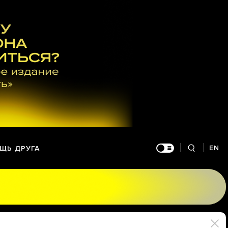
EN
ЩЬ ДРУГА