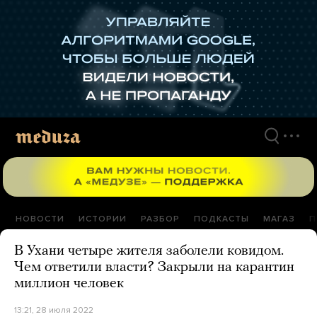
Перейти
к
материалам
НОВОСТИ
ИСТОРИИ
РАЗБОР
ПОДКАСТЫ
МАГАЗ
П
В Ухани четыре жителя заболели ковидом.
Чем ответили власти? Закрыли на карантин
миллион человек
13:21, 28 июля 2022