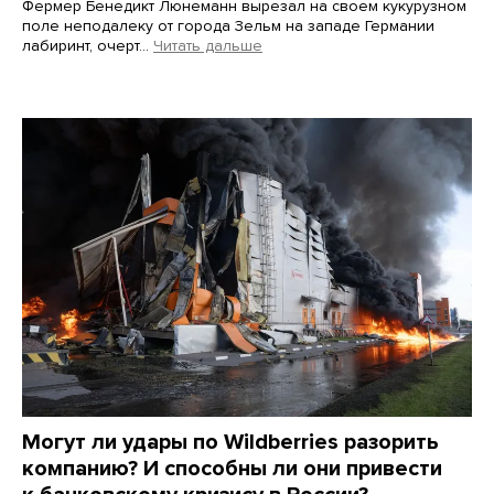
Фермер Бенедикт Люнеманн вырезал на своем кукурузном
поле неподалеку от города Зельм на западе Германии
лабиринт, очерт…
Читать дальше
Martin Meissner / AP / Scanpix / LETA
Могут ли удары по Wildberries разорить
компанию? И способны ли они привести