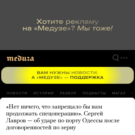
Перейти
к
материалам
НОВОСТИ
ИСТОРИИ
РАЗБОР
ПОДКАСТЫ
МАГАЗ
П
«Нет ничего, что запрещало бы нам
продолжать спецоперацию». Сергей
Лавров — об ударе по порту Одессы после
договоренностей по зерну