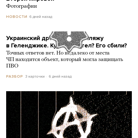
Фотографии
6 дней назад
НОВОСТИ
Украинский дрон попал по пляжу
в Геленджике. Куда он летел? Его сбили?
Точных ответов нет. Но недалеко от места
ЧП находится объект, который могла защищать
ПВО
3 карточки
6 дней назад
РАЗБОР