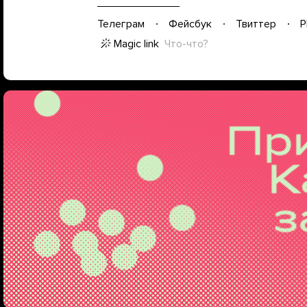
Телеграм
Фейсбук
Твиттер
P
Magic link
Что-что?