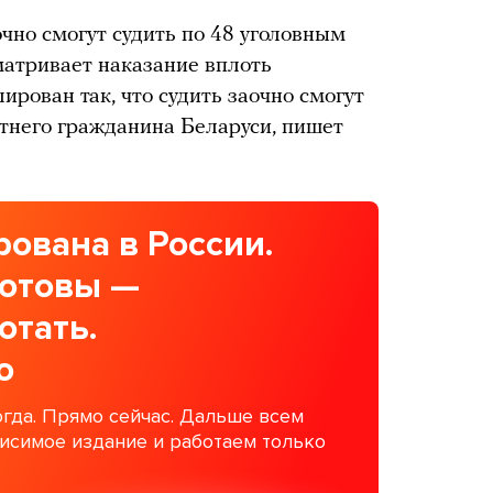
очно смогут судить по 48 уголовным
матривает наказание вплоть
ирован так, что судить заочно смогут
тнего гражданина Беларуси, пишет
ована в России.
готовы —
отать.
о
гда. Прямо сейчас. Дальше всем
висимое издание и работаем только