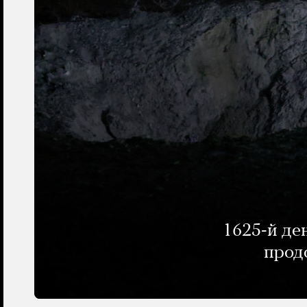
1625-й де
прод