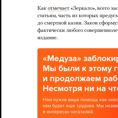
Как
отмечает
«Зеркало», всего за
статьям, часть из которых предус
до смертной казни. Закон сформул
фактически любого совершенноле
издание.
«Медуза» заблокир
Мы были к этому 
и продолжаем раб
Несмотря ни на чт
Нам нужна ваша помощь как нико
нам будет еще труднее. Мы неза
в интересах читателей.