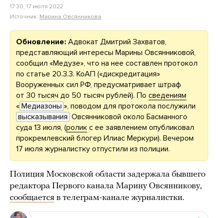
17:30, 17 июля 2022
Источник:
Марина Овсянникова
Обновление:
Адвокат Дмитрий Захватов,
представляющий интересы Марины Овсянниковой,
сообщил «Медузе», что на нее составлен протокол
по статье 20.3.3. КоАП («дискредитация»
Вооруженных сил РФ, предусматривает штраф
от 30 тысяч до 50 тысяч рублей). По
сведениям
«
Медиазоны
», поводом для протокола послужили
высказывания
Овсянниковой около Басманного
суда 13 июля, (
ролик
с ее заявлением опубликовал
прокремлевский блогер Илиас Меркури). Вечером
17 июля журналистку отпустили из полиции.
Полиция Московской области задержала бывшего
редактора Первого канала Марину Овсянникову,
сообщается
в телеграм-канале журналистки.