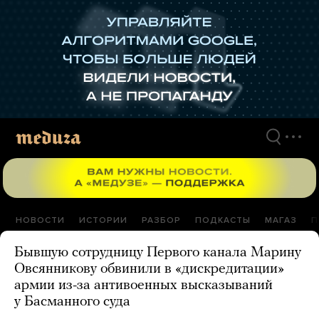
Перейти
к
материалам
НОВОСТИ
ИСТОРИИ
РАЗБОР
ПОДКАСТЫ
МАГАЗ
П
Бывшую сотрудницу Первого канала Марину
Овсянникову обвинили в «дискредитации»
армии из-за антивоенных высказываний
у Басманного суда