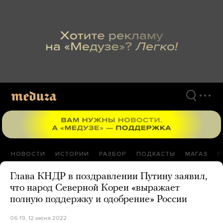
Перейти
к
материалам
НОВОСТИ
ИСТОРИИ
РАЗБОР
ПОДКАСТЫ
МАГАЗ
П
Глава КНДР в поздравлении Путину заявил,
что народ Северной Кореи «выражает
полную поддержку и одобрение» России
06:19, 12 июня 2022