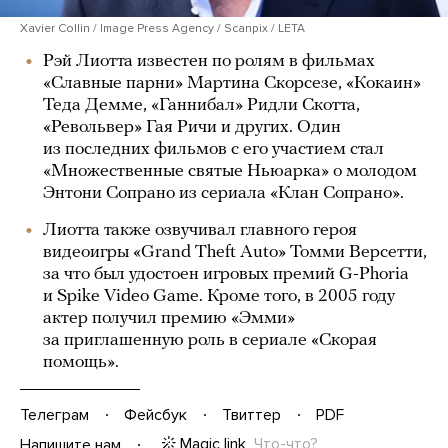
Xavier Collin / Image Press Agency / Scanpix / LETA
Рэй Лиотта известен по ролям в фильмах
«Славные парни» Мартина Скорсезе, «Кокаин»
Теда Демме, «Ганнибал» Ридли Скотта,
«Револьвер» Гая Ричи и других. Один
из последних фильмов с его участием стал
«Множественные святые Ньюарка» о молодом
Энтони Сопрано из сериала «Клан Сопрано».
Лиотта также озвучивал главного героя
видеоигры «Grand Theft Auto» Томми Версетти,
за что был удостоен игровых премий G-Phoria
и Spike Video Game. Кроме того, в 2005 году
актер получил премию «Эмми»
за приглашенную роль в сериале «Скорая
помощь».
Телеграм
Фейсбук
Твиттер
PDF
Magic link
Что-что?
Напишите нам