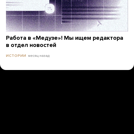
Работа в «Медузе»! Мы ищем редактора
в отдел новостей
месяц назад
ИСТОРИИ