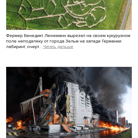
Фермер Бенедикт Люнеманн вырезал на своем кукурузном
поле неподалеку от города Зельм на западе Германии
лабиринт, очерт…
Читать дальше
Martin Meissner / AP / Scanpix / LETA