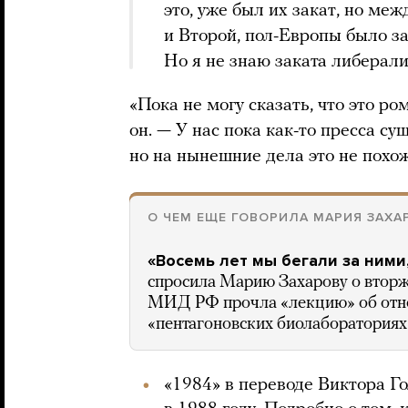
это, уже был их закат, но м
и Второй, пол-Европы было з
Но я не знаю заката либерал
«Пока не могу сказать, что это р
он. — У нас пока как-то пресса сущ
но на нынешние дела это не похож
О ЧЕМ ЕЩЕ ГОВОРИЛА МАРИЯ ЗАХА
«Восемь лет мы бегали за ними
спросила Марию Захарову о вторже
МИД РФ прочла «лекцию» об отно
«пентагоновских биолабораториях
«1984» в переводе Виктора Г