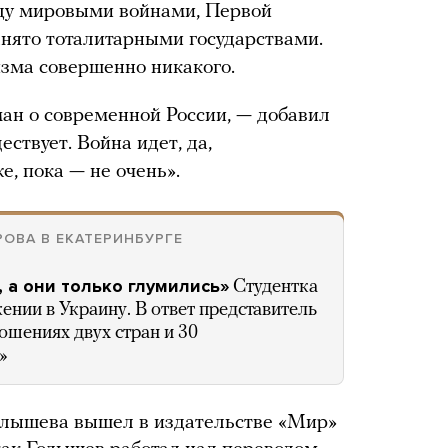
ежду мировыми войнами, Первой
анято тоталитарными государствами.
изма совершенно никакого.
оман о современной России, — добавил
ествует. Война идет, да,
е, пока — не очень».
РОВА В ЕКАТЕРИНБУРГЕ
, а они только глумились»
Студентка
нии в Украину. В ответ представитель
шениях двух стран и 30
»
олышева вышел в издательстве «Мир»