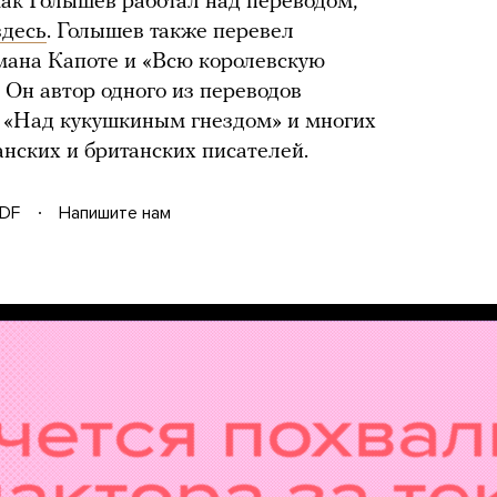
 как Голышев работал над переводом,
здесь
. Голышев также перевел
мана Капоте и «Всю королевскую
 Он автор одного из переводов
и «Над кукушкиным гнездом» и многих
нских и британских писателей.
DF
Напишите нам