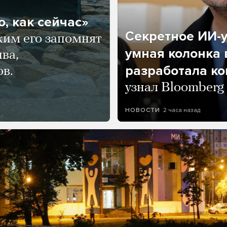
, как сейчас»
Секретное ИИ-у
ким его запомнят
умная колонка 
ва,
разработала к
ов.
узнал Bloomberg
2 часа назад
НОВОСТИ