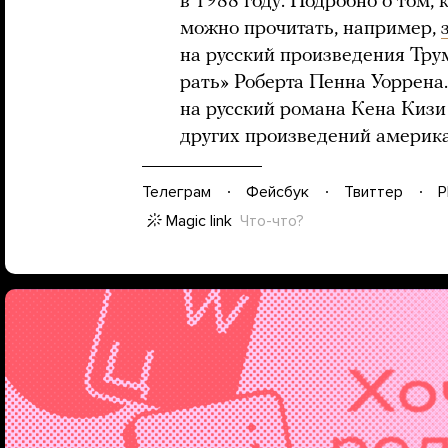
в 1988 году. Подробно о том,
можно прочитать, например,
на русский произведения Тру
рать» Роберта Пенна Уоррена.
на русский романа Кена Киз
других произведений америка
Телеграм
Фейсбук
Твиттер
P
Magic link
Что-что?