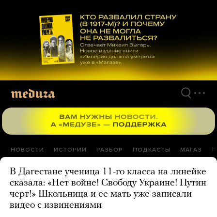
Перейти
к
материалам
НОВОСТИ
ИСТОРИИ
РАЗБОР
ПОДКАСТЫ
МАГАЗ
П
В Дагестане ученица 11-го класса на линейке
сказала: «Нет войне! Свободу Украине! Путин
черт!» Школьница и ее мать уже записали
видео с извинениями