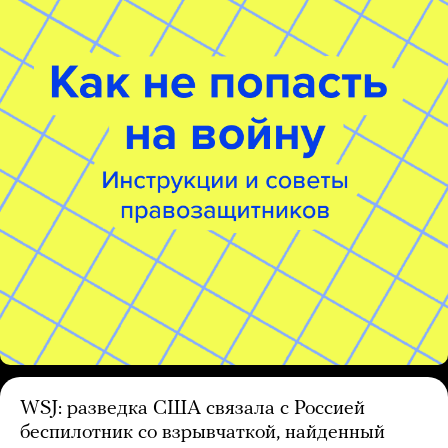
WSJ: разведка США связала с Россией
беспилотник со взрывчаткой, найденный