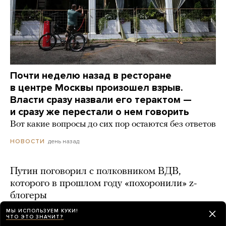
Почти неделю назад в ресторане
в центре Москвы произошел взрыв.
Власти сразу назвали его терактом —
и сразу же перестали о нем говорить
Вот какие вопросы до сих пор остаются без ответов
день назад
НОВОСТИ
Путин поговорил с полковником ВДВ,
которого в прошлом году «похоронили» z-
блогеры
МЫ ИСПОЛЬЗУЕМ КУКИ!
день назад
ЧТО ЭТО ЗНАЧИТ?