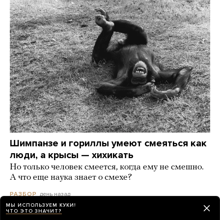
Шимпанзе и гориллы умеют смеяться как
люди, а крысы — хихикать
Но только человек смеется, когда ему не смешно.
А что еще наука знает о смехе?
день назад
РАЗБОР
МЫ ИСПОЛЬЗУЕМ КУКИ!
ЧТО ЭТО ЗНАЧИТ?