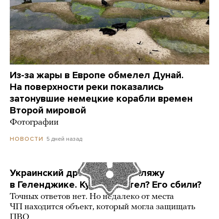
Из-за жары в Европе обмелел Дунай.
На поверхности реки показались
затонувшие немецкие корабли времен
Второй мировой
Фотографии
5 дней назад
НОВОСТИ
Украинский дрон попал по пляжу
в Геленджике. Куда он летел? Его сбили?
Точных ответов нет. Но недалеко от места
ЧП находится объект, который могла защищать
ПВО