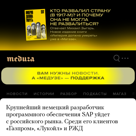
Перейти
к
материалам
НОВОСТИ
ИСТОРИИ
РАЗБОР
ПОДКАСТЫ
МАГАЗ
П
Крупнейший немецкий разработчик
программного обеспечения SAP уйдет
с российского рынка. Среди его клиентов
«Газпром», «Лукойл» и РЖД