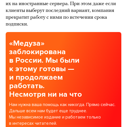
их на иностранные сервера. При этом даже если
клиенты выберут последний вариант, компания
прекратит работу с ними по истечении срока
подписки.
«Медуза»
заблокирована
в России. Мы были
к этому готовы —
и продолжаем
работать.
Несмотря ни на что
Нам нужна ваша помощь как никогда. Прямо сейчас.
Дальше всем нам будет еще труднее.
Мы независимое издание и работаем только
в интересах читателей.