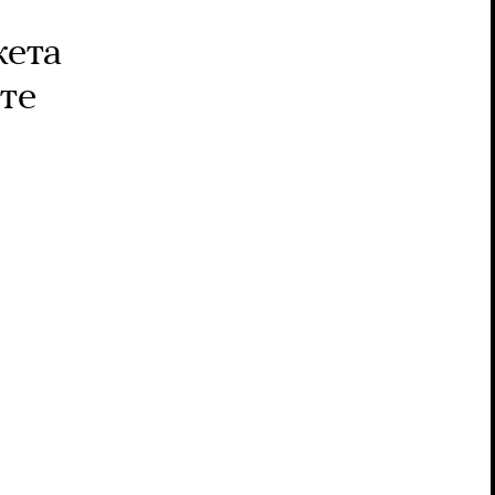
жета
те