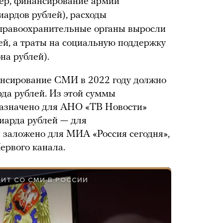
мер, финансирование армии
иардов рублей), расходы
 правоохранительные органы выросли
ей, а траты на социальную поддержку
на рублей).
ансирование СМИ в 2022 году должно
да рублей. Из этой суммы
назначено для АНО «ТВ Новости»
иарда рублей — для
 заложено для МИА «Россия сегодня»,
ервого канала.
ИТ СО СМИ В РОССИИ