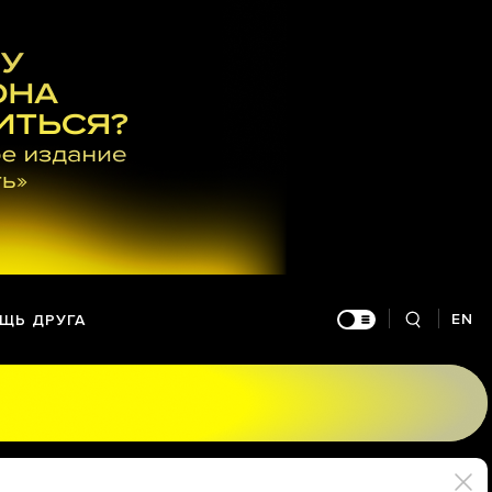
EN
ЩЬ ДРУГА