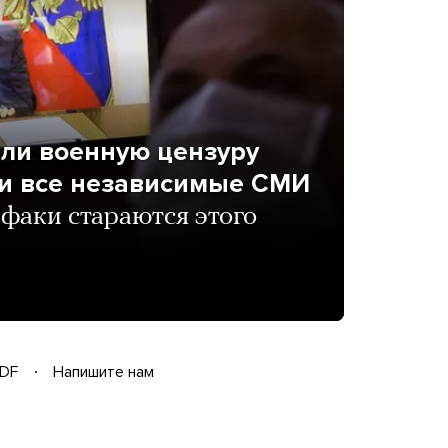
ели военную цензуру
ти все независимые СМИ
факи стараются этого
DF
Напишите нам