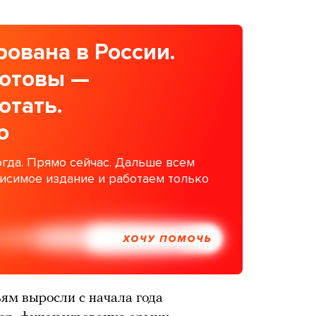
ована в России.
готовы —
отать.
о
гда. Прямо сейчас. Дальше всем
висимое издание и работаем только
ХОЧУ ПОМОЧЬ
ьям выросли с начала года