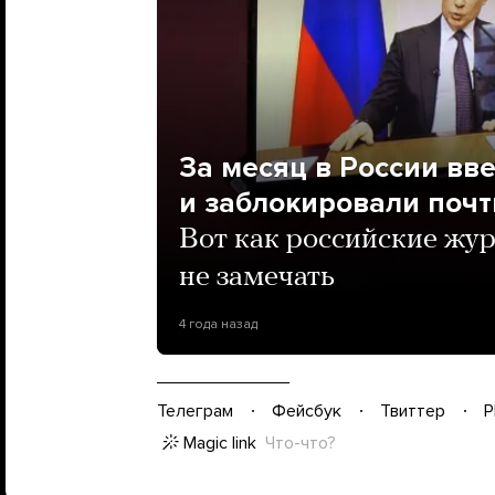
За месяц в России вв
и заблокировали поч
Вот как российские жур
не замечать
4 года назад
Телеграм
Фейсбук
Твиттер
P
Magic link
Что-что?