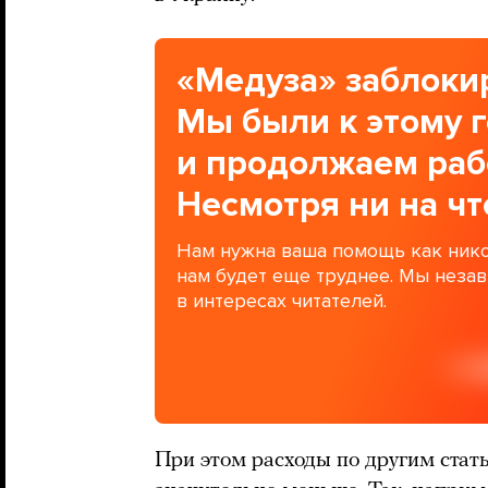
«Медуза» заблокир
Мы были к этому 
и продолжаем раб
Несмотря ни на чт
Нам нужна ваша помощь как нико
нам будет еще труднее. Мы неза
в интересах читателей.
При этом расходы по другим стат