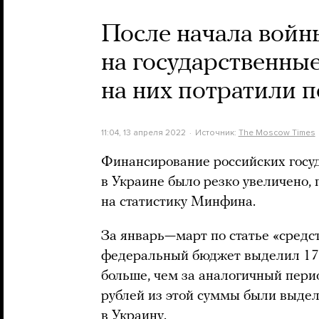
После начала войн
на государственны
на них потратили 
11:04, 13 апреля 2022
Источник:
The Moscow Times
Финансирование российских гос
в Украине было резко увеличено,
на статистику Минфина.
За январь—март по статье «сред
федеральный бюджет выделил 17,
больше, чем за аналогичный пери
рублей из этой суммы были выдел
в Украину.