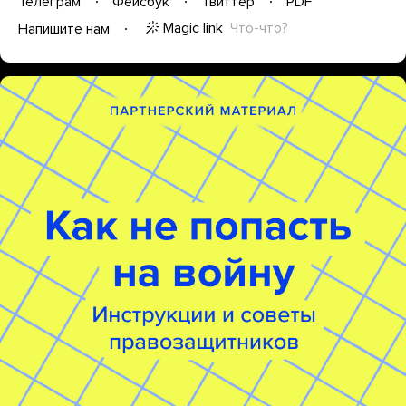
Телеграм
Фейсбук
Твиттер
PDF
Magic link
Что-что?
Напишите нам