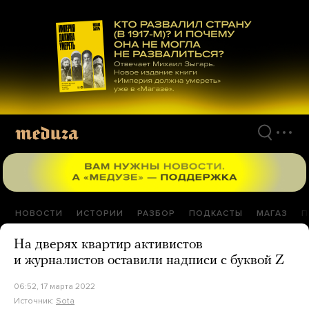
Перейти
к
материалам
НОВОСТИ
ИСТОРИИ
РАЗБОР
ПОДКАСТЫ
МАГАЗ
П
На дверях квартир активистов
и журналистов оставили надписи с буквой Z
06:52, 17 марта 2022
Источник:
Sota