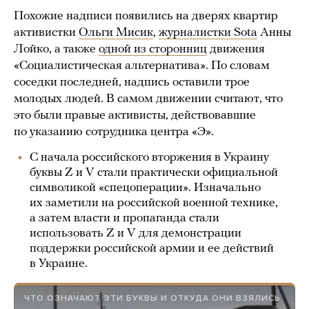
Похожие надписи появились на дверях квартир
активистки
Ольги Мисик
,
журналистки Sota
Анны
Лойко, а также
одной из сторонниц
движения
«Социалистическая альтернатива». По словам
соседки последней, надпись оставили трое
молодых людей. В самом движении считают, что
это были правые активисты, действовавшие
по указанию сотрудника центра «Э».
С начала российского вторжения в Украину
буквы Z и V стали практически официальной
символикой «спецоперации». Изначально
их заметили на российской военной технике,
а затем власти и пропаганда стали
использовать Z и V для демонстрации
поддержки российской армии и ее действий
в Украине.
ЧТО ОЗНАЧАЮТ ЭТИ БУКВЫ И ОТКУДА ОНИ ВЗЯЛИСЬ