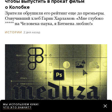
чтобы выпустить в прокат фильм
о Колобке
Зрители обрушили его рейтинг еще до премьеры.
Озвучивший хлеб Гарик Харламов: «Мне глубоко
***** на Человека-паука, я Бэтмена люблю!»
2 дня назад
ИСТОРИИ
МЫ ИСПОЛЬЗУЕМ КУКИ!
ЧТО ЭТО ЗНАЧИТ?