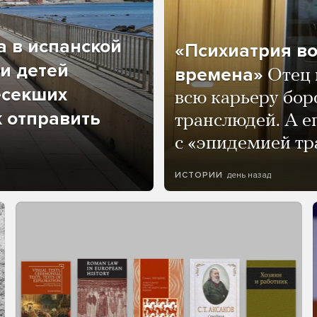
а в испанской
«Психиатрия в
и детей
времена»
Отец 
есекших
всю карьеру бор
к отправить
транслюдей. А е
с «эпидемией тр
день назад
ИСТОРИИ