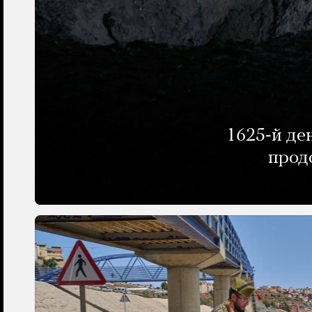
1625-й де
прод