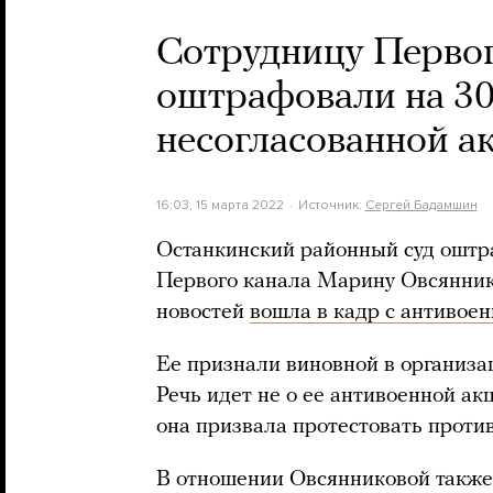
Сотрудницу Перво
оштрафовали на 30
несогласованной а
16:03, 15 марта 2022
Источник:
Сергей Бадамшин
Останкинский районный суд оштра
Первого канала Марину Овсяннико
новостей
вошла в кадр с антивое
Ее признали виновной в организа
Речь идет не о ее антивоенной акц
она призвала протестовать проти
В отношении Овсянниковой также