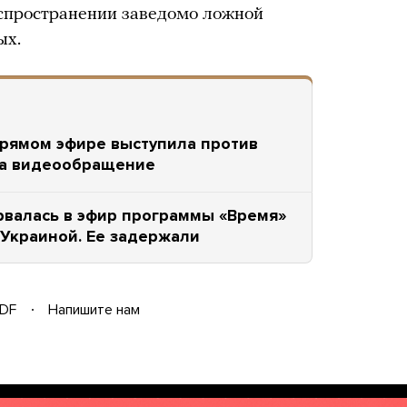
аспространении заведомо ложной
ых.
прямом эфире выступила против
ла видеообращение
рвалась в эфир программы «Время»
 Украиной. Ее задержали
DF
Напишите нам