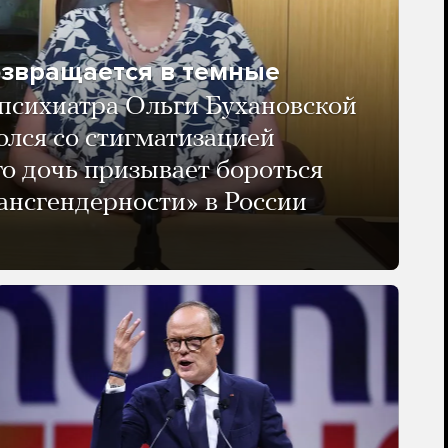
озвращается в темные
психиатра Ольги Бухановской
олся со стигматизацией
го дочь призывает бороться
ансгендерности» в России