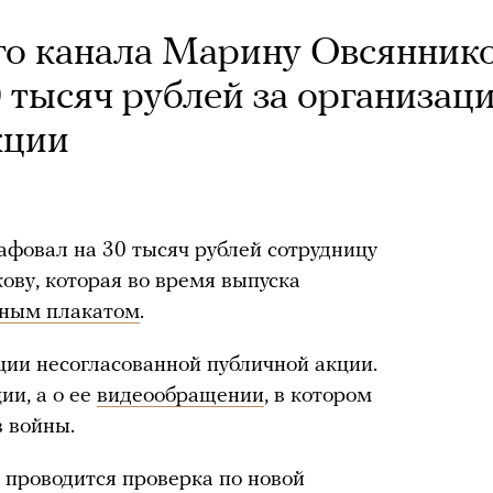
го канала Марину Овсянник
 тысяч рублей за организац
кции
фовал на 30 тысяч рублей сотрудницу
ву, которая во время выпуска
нным плакатом
.
ции несогласованной публичной акции.
ии, а о ее
видеообращении
, в котором
в войны.
 проводится проверка по новой