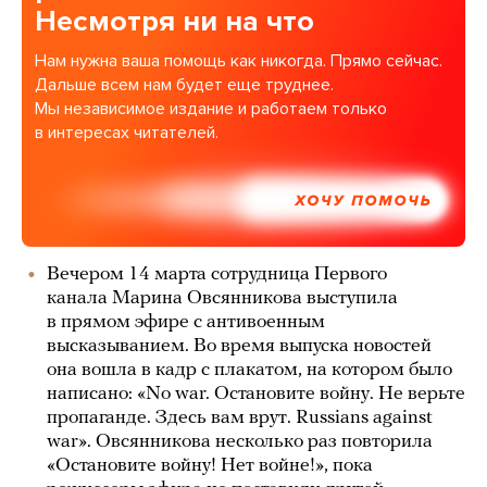
Несмотря ни на что
Нам нужна ваша помощь как никогда. Прямо сейчас.
Дальше всем нам будет еще труднее.
Мы независимое издание и работаем только
в интересах читателей.
ХОЧУ ПОМОЧЬ
Вечером 14 марта сотрудница Первого
канала Марина Овсянникова выступила
в прямом эфире с антивоенным
высказыванием. Во время выпуска новостей
она вошла в кадр с плакатом, на котором было
написано: «No war. Остановите войну. Не верьте
пропаганде. Здесь вам врут. Russians against
war». Овсянникова несколько раз повторила
«Остановите войну! Нет войне!», пока