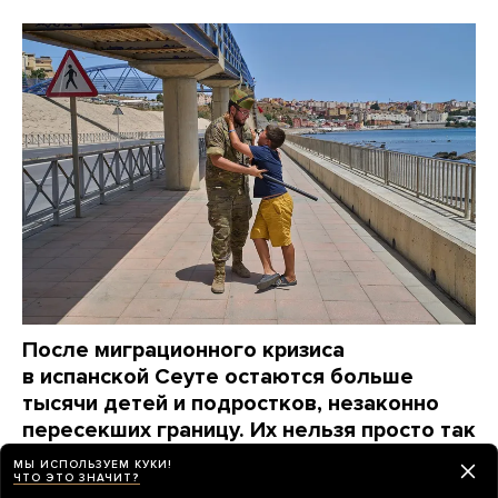
После миграционного кризиса
в испанской Сеуте остаются больше
тысячи детей и подростков, незаконно
пересекших границу. Их нельзя просто так
отправить назад
МЫ ИСПОЛЬЗУЕМ КУКИ!
ЧТО ЭТО ЗНАЧИТ?
2 дня назад
НОВОСТИ