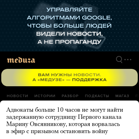
Перейти
к
материалам
НОВОСТИ
ИСТОРИИ
РАЗБОР
ПОДКАСТЫ
МАГАЗ
П
Адвокаты больше 10 часов не могут найти
задержанную сотрудницу Первого канала
Марину Овсянникову, которая ворвалась
в эфир с призывом остановить войну