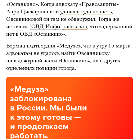
«Останкино». Когда адвокату «Правозащиты»
Анри Цискаришвили
удалось туда попасть
,
Овсянниковой он там не обнаружил. Тогда же
источник
ОВД-Инфо
рассказал
, что задержанной
нет в ОВД «Останкино».
Берман подтвердил «Медузе», что к утру 15 марта
адвокатам не удалось найти Овсянникову
ни в дежурной части «Останкино», ни в других
отделениях полиции города.
«Медуза»
заблокирована
в России. Мы были
к этому готовы —
и продолжаем
работать.