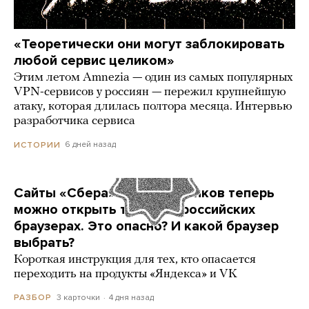
«Теоретически они могут заблокировать
любой сервис целиком»
Этим летом Amnezia — один из самых популярных
VPN-сервисов у россиян — пережил крупнейшую
атаку, которая длилась полтора месяца. Интервью
разработчика сервиса
6 дней назад
ИСТОРИИ
Сайты «Сбера» и других банков теперь
можно открыть только в российских
браузерах. Это опасно? И какой браузер
выбрать?
Короткая инструкция для тех, кто опасается
переходить на продукты «Яндекса» и VK
3 карточки
4 дня назад
РАЗБОР