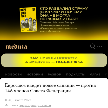
Перейти
к
материалам
НОВОСТИ
ИСТОРИИ
РАЗБОР
ПОДКАСТЫ
МАГАЗ
П
Евросоюз введет новые санкции — против
146 членов Совета Федерации
11:56, 9 марта 2022
Источник:
Урсула фон дер Ляйен