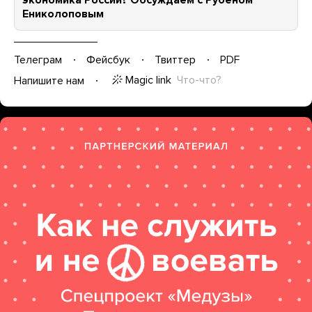
экономика России? Обсуждаем с Рубеном
Ениколоповым
Телеграм
Фейсбук
Твиттер
PDF
Magic link
Что-что?
Напишите нам